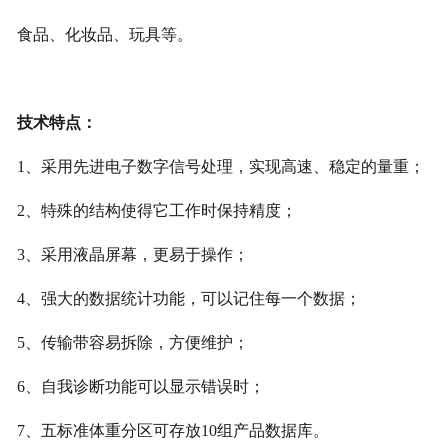
食品
、
化妆品
、
玩具等。
技术特点：
1、采
用先进电子数字信号处理，实现高速
、
稳定的量重
；
2、特殊的结构使得它工作时保持精度
；
3、采
用液晶屏幕，更易
于
操作
；
4、强大的数据统计功能，可以记住每一个数据
；
5、传输带容易拆除，方便维护
；
6、自我诊断功能可以显示错误时
；
7、五标
准
体重分区可存放
10
组
产
品数据库。