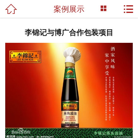



案例展示
网站首页

关于我们
李锦记与博广合作包装项目
产品展示
新闻资讯
荣誉资质
成功案例
技术支持
联系我们