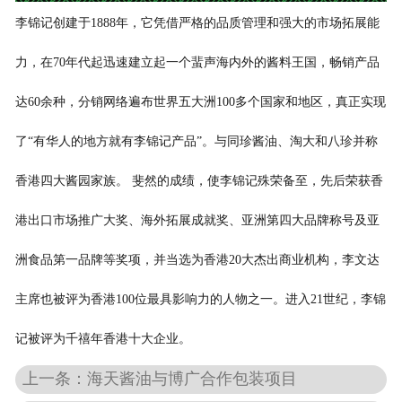
李锦记创建于1888年，它凭借严格的品质管理和强大的市场拓展能
力，在70年代起迅速建立起一个蜚声海内外的酱料王国，畅销产品
达60余种，分销网络遍布世界五大洲100多个国家和地区，真正实现
了“有华人的地方就有李锦记产品”。与同珍酱油、淘大和八珍并称
香港四大酱园家族。 斐然的成绩，使李锦记殊荣备至，先后荣获香
港出口市场推广大奖、海外拓展成就奖、亚洲第四大品牌称号及亚
洲食品第一品牌等奖项，并当选为香港20大杰出商业机构，李文达
主席也被评为香港100位最具影响力的人物之一。进入21世纪，李锦
记被评为千禧年香港十大企业。
上一条：海天酱油与博广合作包装项目