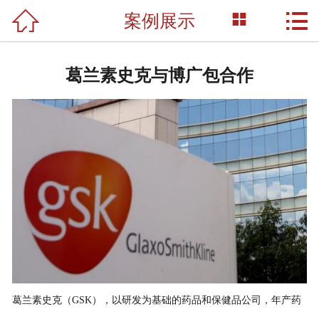



案例展示
网站首页

关于我们
葛兰素史克与博广包合作
产品展示
新闻资讯
荣誉资质
成功案例
技术支持
联系我们
葛兰素史克（GSK），以研发为基础的药品和保健品公司，年产药