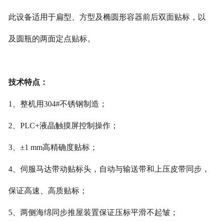
此设备适用于扁型
、
方型及椭圆形容器前后双面贴标，以
及圆瓶的两面定点贴标。
技术特点
：
1
、
整机用
304#
不
锈钢制
造
；
2
、
PLC+
液晶触摸屏控制操作
；
3
、
±1 mm
高精确度贴
标；
4
、
伺服马达带动贴标头，自动与输送带和上压皮带同步，
保证高速、高质贴标
；
5
、
两侧海绵同步推屋装置保证压标平滑不起皱
；