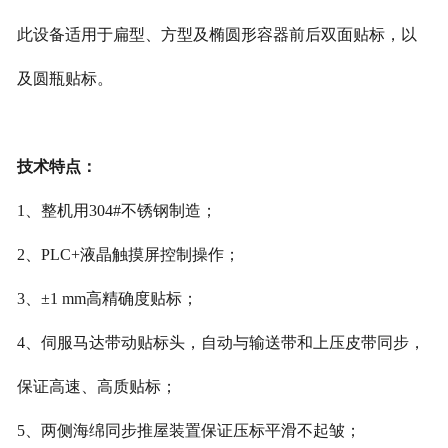
此设备适用于扁型
、
方型及
椭
圆形容器前后双面贴
标
，以
及圆瓶贴
标。
技术特点
：
1
、
整机用
304#
不
锈钢制
造
；
2
、
PLC+
液晶触摸屏控制操作
；
3
、
±1 mm
高精确度贴
标；
4
、
伺服马达带动贴标头，自动与输送带和上压皮带同步，
保证高速、高质贴标
；
5
、
两侧海绵同步推屋装置保证压标平滑不起皱
；