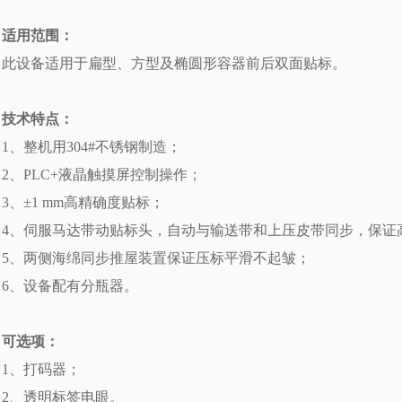
适用范围
：
此设备适用
于
扁型
、
方型及椭圆形容器前后双面贴标。
技术特点
：
1
、
整机用
304#
不
锈钢制
造
；
2
、
PLC+
液晶触摸屏控制操作
；
3
、
±1 mm
高精确度贴
标；
4
、
伺服马达带动贴标头，自动与输送带和上压皮带同步，保证
5
、
两侧海绵同步推屋装置保证压标平滑不起皱
；
6
、
设备配有分瓶器。
可选项
：
1
、
打码器
；
2
、
透明标签电眼
。