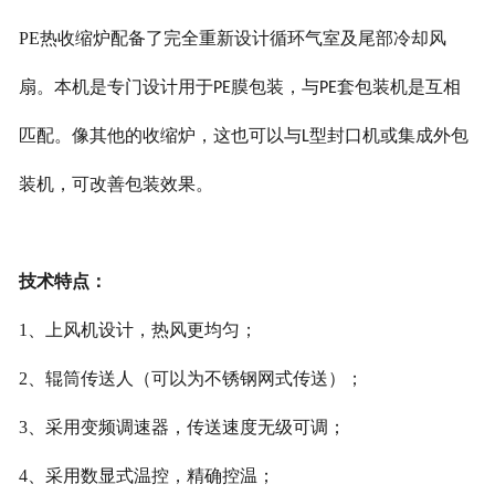
PE
热收缩炉配备了完全重新设计循环气室及尾部冷却风
扇。本机是专门设计用于
膜包装，与
套包装机是互相
PE
PE
匹配。像其他的收缩炉，这也可以与
封口机或集成外包
L型
装机，可改善包装效果。
技术特点
：
1
、
上风机设计，热风更均匀
；
2
、
辊筒传送人（可以为不锈钢网式传送
）；
3
、
采用变频调速器，传送速度无级可调
；
4
、
采用数显式温控，精确控温
；