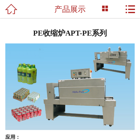



产品展示
网站首页

关于我们
PE收缩炉APT-PE系列
产品展示
新闻资讯
荣誉资质
成功案例
技术支持
联系我们
应用
：