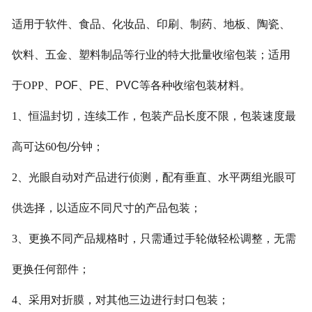
适用于软件、食品、化妆品、印刷、
制
药、地板、陶瓷、
饮料、五金、塑料
制
品等行业的特大批量收缩包装
；
适用
于
OPP
、
POF
、
PE
、
PVC
等各种收缩包装材料。
1
、
恒温封切，连续工作，包装产品长度不限，包装速度最
高可达
60
包
/
分钟
；
2
、
光眼自动对产品进行侦测，配有垂直、水平两组光眼可
供选择，以适应不同尺寸的产品包装
；
3
、
更换不同产品规格时，只需通过手轮做轻
松
调整，无需
更换任何部件
；
4
、采
用对折膜，对其他三边进行封口包装
；