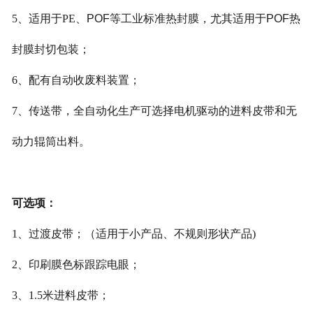
5
、
适用于
PE
、
POF
等工业标准热封膜，尤其适用于
POF
热
封膜封切包装
；
6
、
配有自动收废料装置
；
7
、
传送带
，
全自动化生产可选择电机驱动的进料皮带和无
动力辊筒出料
。
可选项：
1
、
过渡皮带
；
（适用于小产品、不规则形状产品
)
2
、
印刷膜色标跟踪电眼
；
3
、
1.5
米进料皮带
；