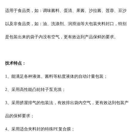
适用
于
食品类
，
如：调味酱料
、
蛋清
、
果酱
、
沙拉酱
、
莲蓉
、
豆沙
以及非食品类
，
如：油
、
洗涤剂
、
润滑油等大包装夹料封口，特别
是包装出来的袋子内没有空气，更有效
达到
产品保鲜的要求。
技术特点：
1
、
能满足各种液体
、
酱料等粘度液体的自动计量包装
；
2
、采
用高性能凸轮转子泵充填
；
3
、采
用挤屋排气的包装法，有效排出袋内空气，更有效
达到
包装
产
品的保鲜要求
；
4
、采
用适合夹料封的特殊
PE
复合膜
；