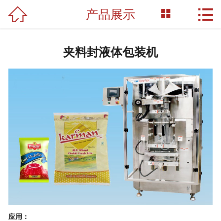



产品展示
网站首页

关于我们
夹料封液体包装机
产品展示
新闻资讯
荣誉资质
成功案例
技术支持
联系我们
应用
：