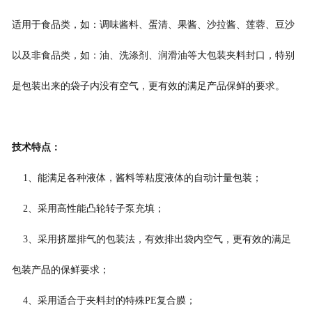
适用于食品类
，
如：调味酱料
、
蛋清
、
果酱
、
沙拉酱
、
莲蓉
、
豆沙
以及非食品类
，
如：油
、
洗涤剂
、
润滑油等大包装夹料封口，特别
是包装出来的袋子内没有空气，更有效的
满足
产品保鲜的要求。
技术特点：
1
、
能满足各种液体，酱料等粘度液体的自动计量包装
；
2
、
采用高性能凸轮转子泵充填
；
3
、
采用挤屋排气的包装法，有效排出袋内空气，更有效
的满足
包装产品的保鲜要求
；
4
、
采用适合于夹料封的特殊
PE
复合膜
；