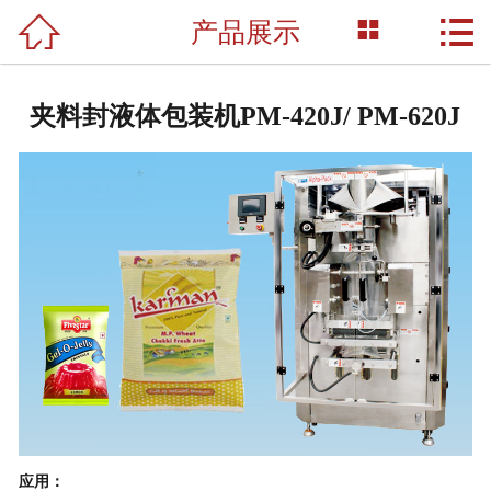



产品展示
网站首页

关于我们
夹料封液体包装机PM-420J/ PM-620J
产品展示
新闻资讯
荣誉资质
成功案例
技术支持
联系我们
应用
：