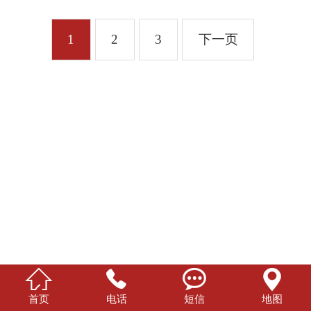
1
2
3
下一页




首页
电话
短信
地图